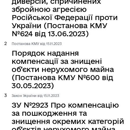
диверсій, спричинених
збройною агресією
Російської Федерації проти
України (Постанова КМУ
№624 від 13.06.2023)
Постанова КМУ від 15.11.2023
Порядок надання
компенсації за знищені
об’єкти нерухомого майна
(Постанова КМУ №600 від
30.05.2023)
Закон України від 15.11.2023
ЗУ №2923 Про компенсацію
за пошкодження та
знищення окремих категорій
об’єктів нерухомого майна