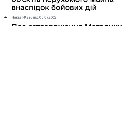
внаслідок бойових дій
Наказ № 295 від 05.07.2022
Про затвердження Методики
визначення шкоди та збитків
завданих земельному фонду
України внаслідок збройної
агресії Російської Федерації
Постанова КМУ № 505 від 29.04.2022
ПОРЯДОК подання
інформаційного
повідомлення про
пошкоджене та знищене
нерухоме майно внаслідок
бойових дій, терористичних
актів, диверсій, спричинених